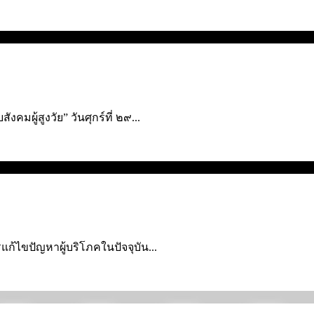
มผู้สูงวัย” วันศุกร์ที่ ๒๙...
ก้ไขปัญหาผู้บริโภคใ­นปัจจุบัน...