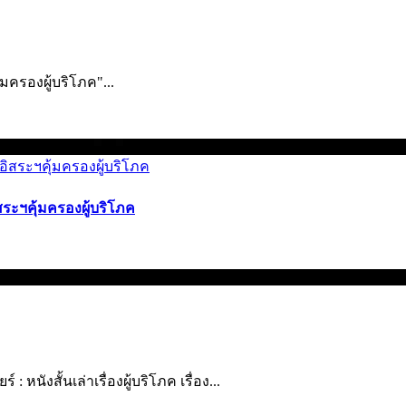
ครองผู้บริ­โภค"...
สระฯคุ้มครองผู้บริโภค
 หนังสั้นเล่าเรื่องผู้บริโภค เรื่อง...