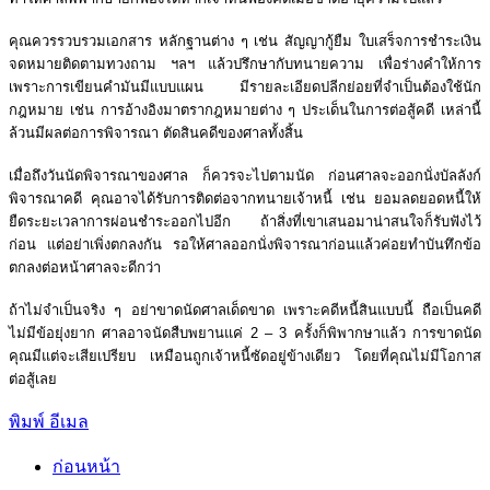
คุณควรรวบรวมเอกสาร หลักฐานต่าง ๆ เช่น สัญญากู้ยืม ใบเสร็จการชำระเงิน
จดหมายติดตามทวงถาม ฯลฯ แล้วปรึกษากับทนายความ เพื่อร่างคำให้การ
เพราะการเขียนคำมันมีแบบแผน มีรายละเอียดปลีกย่อยที่จำเป็นต้องใช้นัก
กฎหมาย เช่น การอ้างอิงมาตรากฎหมายต่าง ๆ ประเด็นในการต่อสู้คดี เหล่านี้
ล้วนมีผลต่อการพิจารณา ตัดสินคดีของศาลทั้งสิ้น
เมื่อถึงวันนัดพิจารณาของศาล ก็ควรจะไปตามนัด ก่อนศาลจะออกนั่งบัลลังก์
พิจารณาคดี คุณอาจได้รับการติดต่อจากทนายเจ้าหนี้ เช่น ยอมลดยอดหนี้ให้
ยืดระยะเวลาการผ่อนชำระออกไปอีก ถ้าสิ่งที่เขาเสนอมาน่าสนใจก็รับฟังไว้
ก่อน แต่อย่าเพิ่งตกลงกัน รอให้ศาลออกนั่งพิจารณาก่อนแล้วค่อยทำบันทึกข้อ
ตกลงต่อหน้าศาลจะดีกว่า
ถ้าไม่จำเป็นจริง ๆ อย่าขาดนัดศาลเด็ดขาด เพราะคดีหนี้สินแบบนี้ ถือเป็นคดี
ไม่มีข้อยุ่งยาก ศาลอาจนัดสืบพยานแค่ 2 – 3 ครั้งก็พิพากษาแล้ว การขาดนัด
คุณมีแต่จะเสียเปรียบ เหมือนถูกเจ้าหนี้ซัดอยู่ข้างเดียว โดยที่คุณไม่มีโอกาส
ต่อสู้เลย
พิมพ์
อีเมล
ก่อนหน้า