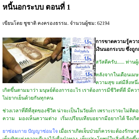
หนี้นอกระบบ ตอนที่ 1
เขียนโดย ชูชาติ คงครองธรรม. จำนวนผู้ชม: 62194
การขาดความรู้ความ
เงินนอกระบบ ซึ่งถู
สวัสดีครับ...... ท่านผ
หลังจากในเดือนเมษา
ความสุข แต่มีสิ่งหน
เกิดขึ้นตามมาว่า มนุษย์ต้องการอะไร เราต้องการมีชีวิตที่ดี 
ไม่ยากเย็นด้วยกันทุกคน
ช่วงเวลาที่ดีที่สุดของชีวิต น่าจะเป็นในวัยเด็ก เพราะเราจะไม่ติดอด
ความ มองเห็นความต่าง เริ่มเปรียบเทียบอยากมีอยากได้ จึงเกิดการ
ยาซ่อมกาย
ปัญญาซ่อมใจ
เมื่อเราเกิดเจ็บป่วยก็ควรจะต้องรั
เข็มทิศแห่งความดีเอาไว้เพื่อนำทาง เห็นประโยชน์ในสิ่งที่เกิด