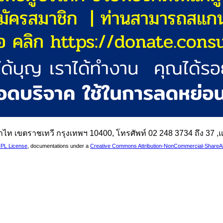
นพญาไท เขตราชเทวี กรุงเทพฯ 10400, โทรศัพท์ 02 248 3734 ถึง 37
PL License
, documentations under a
Creative Commons Attribution-NonCommercial-ShareAlik