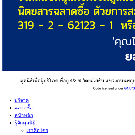
มูลนิธิเพื่อผู้บริโภค ที่อยู่ 4/2 ซ.วัฒนโยธิน แขวงถน
Code licensed under
GNU/G
บริจาค
ฉลาดซื้อ
หน้าหลัก
รู้จักมูลนิธิ
เราคือใคร