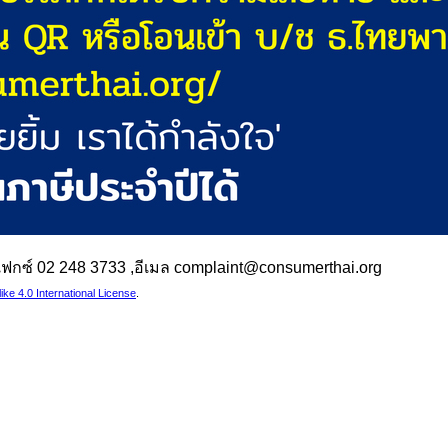
 ,แฟกซ์ 02 248 3733 ,อีเมล complaint@consumerthai.org
e 4.0 International License
.