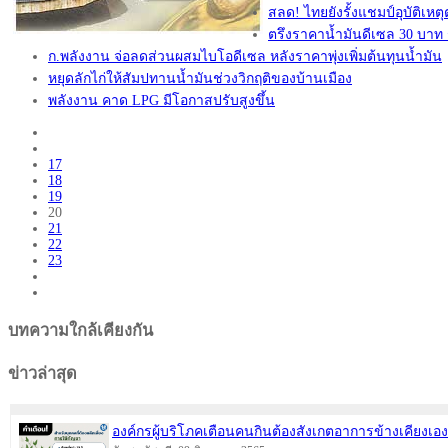
สลด! ไทยยังรั้งแชมป์อุบัติเห
ตรึงราคาน้ำมันดีเซล 30 บาท
ก.พลังงาน จ่อลดส่วนผสมไบโอดีเซล หลังราคาพุ่งเพิ่มต้นทุนน้ำมัน
หยุดลักไก่ให้สัมปทานน้ำมันช่วงวิกฤติของบ้านเมือง
พลังงาน คาด LPG มีโอกาสปรับสูงขึ้น
17
18
19
20
21
22
23
บทความใกล้เคียงกัน
ข่าวล่าสุด
องค์กรผู้บริโภคเตือนคนกินต้องสังเกตอาการข้างเคี