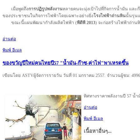
เมื่อพูดถึง
การปฏิรูปพลังงาน
หลายคนจะมุ่งเป้าไปที่กิจการน้ำมัน และ
ของประชาชนในกิจการไฟฟ้าโดยเฉพาะอย่างยิ่ง
โรงไฟฟ้าถ่านหิน
นั้นรุ
ขณะนี้แผนพัฒนากำลังผลิตไฟฟ้า (
พีดีพี
2013
) จะก่อสร้างไฟฟ้าถ่านห
อ่านต่อ
พิมพ์
อีเมล
ของขวัญปีใหม่คนไทยปี57 "น้ำมัน-ก๊าซ-ค่าไฟ"พาเหรดขึ้น
เขียนโดย ASTVผู้จัดการรายวัน วันที่
01 มกราคม 2557
. จำนวนผู้ชม: 499
ทิศทางราคาพลังงานปี 57 น้ำม
อ่านต่อ
พิมพ์
อีเมล
เนื้อหาอื่นๆ...