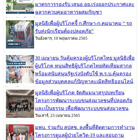
มาตรการรองรับ เสนอ อย.เร่งออกประกาศและ
ฉลากควบคุมอาหารผสมกัญชา
วันพฤหัสบดี, 09 มิถุนายน 2565
มูลนิธิเพื่อผู้บริโภคจี้ ก.ศึกษา-ก.คมนาคม “ รถ
รับส่งนักเรียนต้องปลอดภัย”
วันอังคาร, 10 พฤษภาคม 2565
30 เมษายน วันคุ้มครองผู้บริโภคไทย มูลนิธิเพื่อ
ผู้บริโภค หนุนสิทธิผู้บริโภคไทยทัดเทียมสากล
พร้อมสนับสนุนรัฐเร่งบังคับใช้ พ.ร.บ.คุ้มครอง
ข้อมูลส่วนบุคคลแก้ปัญหาละเมิดสิทธิออนไลน์
วันเสาร์, 30 เมษายน 2565
มูลนิธิเพื่อผู้บริโภค จัดสัมมนาสรุปบทเรียน
โครงการพัฒนาระบบขนส่งมวลชนที่ปลอดภัย
และเป็นธรรม เพื่อพัฒนาระบบขนส่งมวลชน
วันเสาร์, 23 เมษายน 2565
มพบ. ร่วมกับ สปสช. ลงพื้นที่ติดตามการทำงาน
โครงการดูแลผู้ป่วยโควิด-19 และสอบถาม