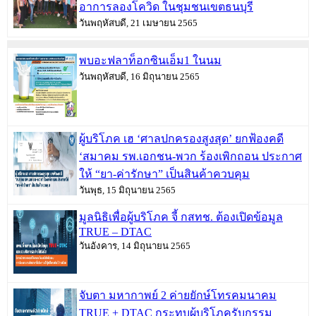
อาการลองโควิด ในชุมชนเขตธนบุรี
วันพฤหัสบดี, 21 เมษายน 2565
พบอะฟลาท็อกซินเอ็ม1 ในนม
วันพฤหัสบดี, 16 มิถุนายน 2565
ผู้บริโภค เฮ ‘ศาลปกครองสูงสุด’ ยกฟ้องคดี
‘สมาคม รพ.เอกชน-พวก ร้องเพิกถอน ประกาศ
ให้ “ยา-ค่ารักษา” เป็นสินค้าควบคุม
วันพุธ, 15 มิถุนายน 2565
มูลนิธิเพื่อผู้บริโภค จี้ กสทช. ต้องเปิดข้อมูล
TRUE – DTAC
วันอังคาร, 14 มิถุนายน 2565
จับตา มหากาพย์ 2 ค่ายยักษ์โทรคมนาคม
TRUE + DTAC กระทบผู้บริโภครับกรรม