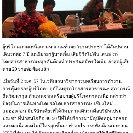
ผู้บริโภคภาคเหนือถามหาเกณฑ์ เผย 'เปรมประชา' ได้สัมปทาน
เดินรถต่อ 7 ปี แต่เยียวยาผู้บาดเจ็บ-เสียชีวิตไม่คืบ เสนอ รถ
โดยสารสาธารณะทุกคันต้องทำประกันสมัครใจเพิ่ม ล่าสุดผู้เสีย
หาย 20 รายจ่อฟ้องแล้ว
เมื่อวันที่ 2 ธ.ค. 57 ในเวทีเสวนาวิชาการบทเรียนการทำงาน
การคุ้มครองผู้บริโภค : อุบัติเหตุรถโดยสารสาธารณะ สุภาภรณ์
ถิ่นวัฒนากูล ตัวแทนจากเครือข่ายผู้บริโภคภาคเหนือ กล่าวว่า
ปัจจุบันการเดินทางโดยรถโดยสารสาธารณะ เชียงใหม่ -
แม่ฮ่องสอน มีบริษัทเดียวที่ได้สัมปทานเดินรถคือบริษัทเปรม
ประชา ที่น่าสนใจคือ 40-50 ปีที่ให้บริการมามีอุบัติเหตุมาตลอด
และต่อเนื่องแต่ไม่มีใครลุกขึ้นมาทำอะไร กระทั่งเดือนเมษายน