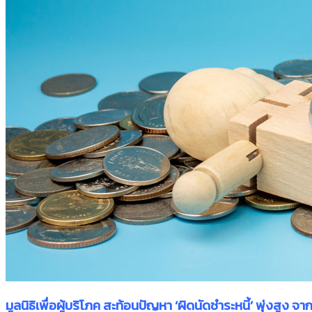
มูลนิธิเพื่อผู้บริโภค สะท้อนปัญหา ‘ผิดนัดชำระหนี้’ พุ่งส