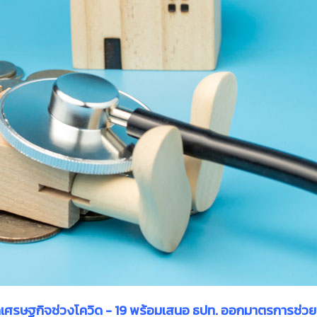
ูง จากเศรษฐกิจช่วงโควิด - 19 พร้อมเสนอ ธปท. ออกมาตรการช่วย