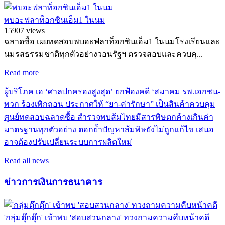
พบอะฟลาท็อกซินเอ็ม1 ในนม
15907 views
ฉลาดซื้อ เผยทดสอบพบอะฟลาท็อกซินเอ็ม1 ในนมโรงเรียนและ
นมรสธรรมชาติทุกตัวอย่างวอนรัฐฯ ตรวจสอบและควบคุ...
Read more
ผู้บริโภค เฮ ‘ศาลปกครองสูงสุด’ ยกฟ้องคดี ‘สมาคม รพ.เอกชน-
พวก ร้องเพิกถอน ประกาศให้ “ยา-ค่ารักษา” เป็นสินค้าควบคุม
ศูนย์ทดสอบฉลาดซื้อ สำรวจพบส้มไทยมีสารพิษตกค้างเกินค่า
มาตรฐานทุกตัวอย่าง ตอกย้ำปัญหาส้มพิษยังไม่ถูกแก้ไข เสนอ
อาจต้องปรับเปลี่ยนระบบการผลิตใหม่
Read all news
ข่าวการเงินการธนาคาร
'กลุ่มตุ๊กตุ๊ก' เข้าพบ 'สอบสวนกลาง' ทวงถามความคืบหน้าคดี