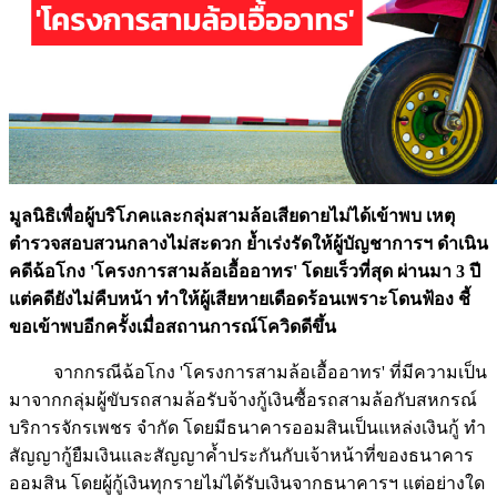
มูลนิธิเพื่อผู้บริโภคและกลุ่มสามล้อเสียดายไม่ได้เข้าพบ เหตุ
ตำรวจสอบสวนกลางไม่สะดวก ย้ำเร่งรัดให้ผู้บัญชาการฯ ดำเนิน
คดีฉ้อโกง 'โครงการสามล้อเอื้ออาทร' โดยเร็วที่สุด ผ่านมา 3 ปี
แต่คดียังไม่คืบหน้า ทำให้ผู้เสียหายเดือดร้อนเพราะโดนฟ้อง ชี้
ขอเข้าพบอีกครั้งเมื่อสถานการณ์โควิดดีขึ้น
จากกรณีฉ้อโกง 'โครงการสามล้อเอื้ออาทร' ที่มีความเป็น
มาจากกลุ่มผู้ขับรถสามล้อรับจ้างกู้เงินซื้อรถสามล้อกับสหกรณ์
บริการจักรเพชร จำกัด โดยมีธนาคารออมสินเป็นแหล่งเงินกู้ ทำ
สัญญากู้ยืมเงินและสัญญาค้ำประกันกับเจ้าหน้าที่ของธนาคาร
ออมสิน โดยผู้กู้เงินทุกรายไม่ได้รับเงินจากธนาคารฯ แต่อย่างใด