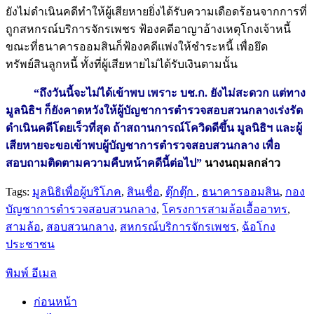
ยังไม่ดำเนินคดีทำให้ผู้เสียหายยิ่งได้รับความเดือดร้อนจากการที่
ถูกสหกรณ์บริการจักรเพชร ฟ้องคดีอาญาอ้างเหตุโกงเจ้าหนี้
ขณะที่ธนาคารออมสินก็ฟ้องคดีแพ่งให้ชำระหนี้ เพื่อยึด
ทรัพย์สินลูกหนี้ ทั้งที่ผู้เสียหายไม่ได้รับเงินตามนั้น
“ถึงวันนี้จะไม่ได้เข้าพบ เพราะ บช.ก. ยังไม่สะดวก แต่ทาง
มูลนิธิฯ ก็ยังคาดหวังให้ผู้บัญชาการตำรวจสอบสวนกลางเร่งรัด
ดำเนินคดีโดยเร็วที่สุด ถ้าสถานการณ์โควิดดีขึ้น มูลนิธิฯ และผู้
เสียหายจะขอเข้าพบผู้บัญชาการตำรวจสอบสวนกลาง เพื่อ
สอบถามติดตามความคืบหน้าคดีนี้ต่อไป”
นางนฤมลกล่าว
Tags:
มูลนิธิเพื่อผู้บริโภค
,
สินเชื่อ
,
ตุ๊กตุ๊ก
,
ธนาคารออมสิน
,
กอง
บัญชาการตำรวจสอบสวนกลาง
,
โครงการสามล้อเอื้ออาทร
,
สามล้อ
,
สอบสวนกลาง
,
สหกรณ์บริการจักรเพชร
,
ฉ้อโกง
ประชาชน
พิมพ์
อีเมล
ก่อนหน้า