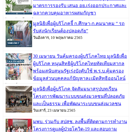
มาตรการรองรับ เสนอ อย.เร่งออกประกาศและ
ฉลากควบคุมอาหารผสมกัญชา
วันพฤหัสบดี, 09 มิถุนายน 2565
มูลนิธิเพื่อผู้บริโภคจี้ ก.ศึกษา-ก.คมนาคม “ รถ
รับส่งนักเรียนต้องปลอดภัย”
วันอังคาร, 10 พฤษภาคม 2565
30 เมษายน วันคุ้มครองผู้บริโภคไทย มูลนิธิเพื่อ
ผู้บริโภค หนุนสิทธิผู้บริโภคไทยทัดเทียมสากล
พร้อมสนับสนุนรัฐเร่งบังคับใช้ พ.ร.บ.คุ้มครอง
ข้อมูลส่วนบุคคลแก้ปัญหาละเมิดสิทธิออนไลน์
วันเสาร์, 30 เมษายน 2565
มูลนิธิเพื่อผู้บริโภค จัดสัมมนาสรุปบทเรียน
โครงการพัฒนาระบบขนส่งมวลชนที่ปลอดภัย
และเป็นธรรม เพื่อพัฒนาระบบขนส่งมวลชน
วันเสาร์, 23 เมษายน 2565
มพบ. ร่วมกับ สปสช. ลงพื้นที่ติดตามการทำงาน
โครงการดูแลผู้ป่วยโควิด-19 และสอบถาม