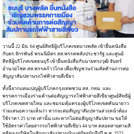
วานนี้ 22 มิย. 64 ศูนย์สิทธิผู้บริโภคเขตบางพลัด เข้ายื่นหนังสือ
กับดร.จักรพันธ์ พรมนิมิตร สส.พรรคพลังประชารัฐ และศูนย์
สิทธิผู้บริโภคเขตธนบุรี เข้ายื่นหนังสือกับนายทรงวุฒิ จันทร์
อำนวยโชค สส.พรรคก้าวไกล เพื่อเชิญชวนร่วมคัดคัานการต่อ
สัญญาสัมปทานรถไฟฟ้าสายสีเขียว
ทั้งนี้จากแคมเปญผู้บริโภคกรุงเทพชวน สส. กทม. และ
พรรคการเมืองร่วมค้านต่อสัญญารถไฟฟ้าสายสีเขียวศูนย์สิทธิผู้
บริโภคเขตสายไหม และชมรมคุ้มครองผู้บริโภคเขตคันนายาว
ร่วมเสนอความเห็นว่า หากจะต่อสัญญาสัมปทานล่วงหน้าต้อง
ใช้ราคา 25 บาท เท่านั้น และหากไม่ต่อสัญญาสัมปทาน ขอให้
ใช้อัตราค่าโดยสารรถไฟฟ้าสายสีเขียว 44 บาท ตลอดสายตามสิ
ทธิของบริษัทในสัญญาสัมปทานนับแต่ปัจจุบันจึงปี พ.ศ. 2572