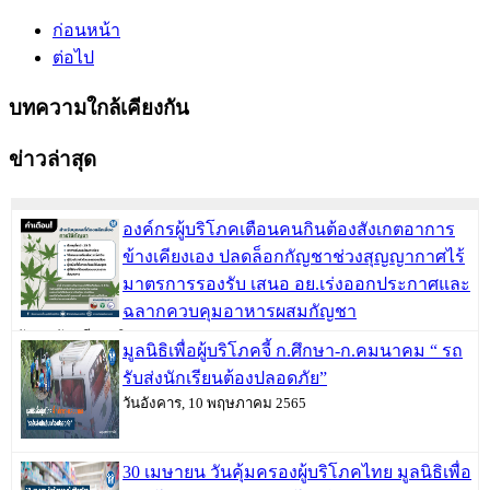
ก่อนหน้า
ต่อไป
บทความใกล้เคียงกัน
ข่าวล่าสุด
องค์กรผู้บริโภคเตือนคนกินต้องสังเกตอาการ
ข้างเคียงเอง ปลดล็อกกัญชาช่วงสุญญากาศไร้
มาตรการรองรับ เสนอ อย.เร่งออกประกาศและ
ฉลากควบคุมอาหารผสมกัญชา
วันพฤหัสบดี, 09 มิถุนายน 2565
มูลนิธิเพื่อผู้บริโภคจี้ ก.ศึกษา-ก.คมนาคม “ รถ
รับส่งนักเรียนต้องปลอดภัย”
วันอังคาร, 10 พฤษภาคม 2565
30 เมษายน วันคุ้มครองผู้บริโภคไทย มูลนิธิเพื่อ