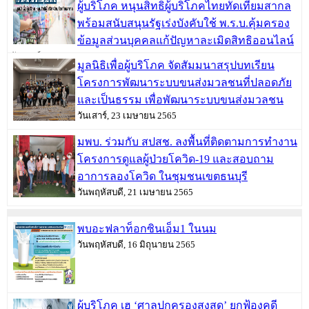
ผู้บริโภค หนุนสิทธิผู้บริโภคไทยทัดเทียมสากล
พร้อมสนับสนุนรัฐเร่งบังคับใช้ พ.ร.บ.คุ้มครอง
ข้อมูลส่วนบุคคลแก้ปัญหาละเมิดสิทธิออนไลน์
วันเสาร์, 30 เมษายน 2565
มูลนิธิเพื่อผู้บริโภค จัดสัมมนาสรุปบทเรียน
โครงการพัฒนาระบบขนส่งมวลชนที่ปลอดภัย
และเป็นธรรม เพื่อพัฒนาระบบขนส่งมวลชน
วันเสาร์, 23 เมษายน 2565
มพบ. ร่วมกับ สปสช. ลงพื้นที่ติดตามการทำงาน
โครงการดูแลผู้ป่วยโควิด-19 และสอบถาม
อาการลองโควิด ในชุมชนเขตธนบุรี
วันพฤหัสบดี, 21 เมษายน 2565
พบอะฟลาท็อกซินเอ็ม1 ในนม
วันพฤหัสบดี, 16 มิถุนายน 2565
ผู้บริโภค เฮ ‘ศาลปกครองสูงสุด’ ยกฟ้องคดี