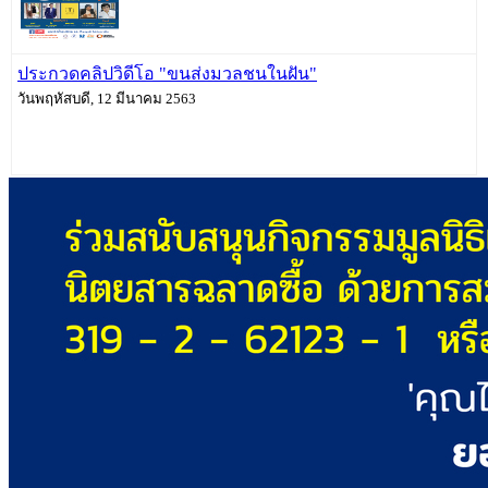
ประกวดคลิปวิดีโอ "ขนส่งมวลชนในฝัน"
วันพฤหัสบดี, 12 มีนาคม 2563