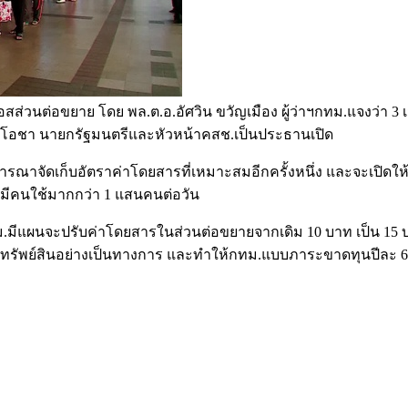
สส่วนต่อขยาย โดย พล.ต.อ.อัศวิน ขวัญเมือง ผู้ว่าฯกทม.แจงว่า 3 
ร์โอชา นายกรัฐมนตรีและหัวหน้าคสช.เป็นประธานเปิด
ิจารณาจัดเก็บอัตราค่าโดยสารที่เหมาะสมอีกครั้งหนึ่ง และจะเปิ
ะมีคนใช้มากกว่า 1 แสนคนต่อวัน
ทม.มีแผนจะปรับค่าโดยสารในส่วนต่อขยายจากเดิม 10 บาท เป็น 15 
ทรัพย์สินอย่างเป็นทางการ และทำให้กทม.แบบภาระขาดทุนปีละ 6