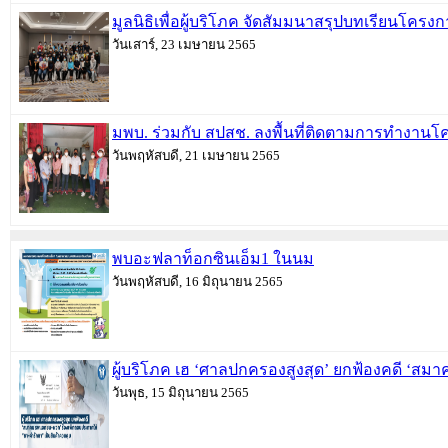
มูลนิธิเพื่อผู้บริโภค จัดสัมมนาสรุปบทเรียน
วันเสาร์, 23 เมษายน 2565
มพบ. ร่วมกับ สปสช. ลงพื้นที่ติดตามการทำงาน
วันพฤหัสบดี, 21 เมษายน 2565
พบอะฟลาท็อกซินเอ็ม1 ในนม
วันพฤหัสบดี, 16 มิถุนายน 2565
ผู้บริโภค เฮ ‘ศาลปกครองสูงสุด’ ยกฟ้องคดี ‘สม
วันพุธ, 15 มิถุนายน 2565