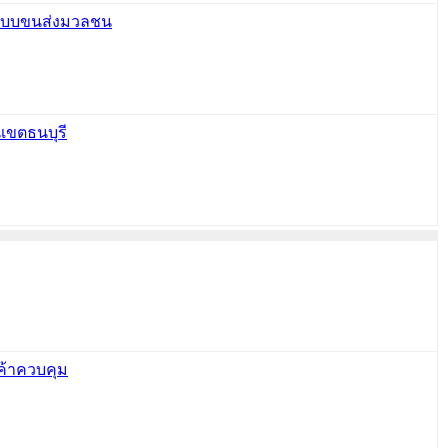
าระบบขนส่งมวลชน
เขตธนบุรี
นค้าควบคุม