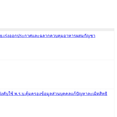
นอ อย.เร่งออกประกาศและฉลากควบคุมอาหารผสมกัญชา
บังคับใช้ พ.ร.บ.คุ้มครองข้อมูลส่วนบุคคลแก้ปัญหาละเมิดสิทธิ