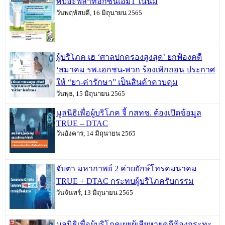
พบอะฟลาท็อกซินเอ็ม1 ในนม
วันพฤหัสบดี, 16 มิถุนายน 2565
ผู้บริโภค เฮ ‘ศาลปกครองสูงสุด’ ยกฟ้องคดี
‘สมาคม รพ.เอกชน-พวก ร้องเพิกถอน ประกาศ
ให้ “ยา-ค่ารักษา” เป็นสินค้าควบคุม
วันพุธ, 15 มิถุนายน 2565
มูลนิธิเพื่อผู้บริโภค จี้ กสทช. ต้องเปิดข้อมูล
TRUE – DTAC
วันอังคาร, 14 มิถุนายน 2565
จับตา มหากาพย์ 2 ค่ายยักษ์โทรคมนาคม
TRUE + DTAC กระทบผู้บริโภครับกรรม
วันจันทร์, 13 มิถุนายน 2565
มูลนิธิเพื่อผู้บริโภคเผยผู้เสียหายคดีฟ้องกระทะ