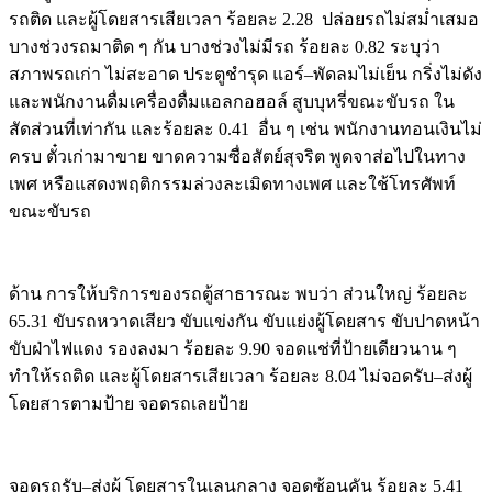
รถติด และผู้โดยสารเสียเวลา ร้อยละ 2.28 ปล่อยรถไม่สม่ำเสมอ
บางช่วงรถมาติด ๆ กัน บางช่วงไม่มีรถ ร้อยละ 0.82 ระบุว่า
สภาพรถเก่า ไม่สะอาด ประตูชำรุด แอร์–พัดลมไม่เย็น กริ่งไม่ดัง
และพนักงานดื่มเครื่องดื่มแอลกอฮอล์ สูบบุหรี่ขณะขับรถ ใน
สัดส่วนที่เท่ากัน และร้อยละ 0.41 อื่น ๆ เช่น พนักงานทอนเงินไม่
ครบ ตั๋วเก่ามาขาย ขาดความซื่อสัตย์สุจริต พูดจาส่อไปในทาง
เพศ หรือแสดงพฤติกรรมล่วงละเมิดทางเพศ และใช้โทรศัพท์
ขณะขับรถ
ด้าน การให้บริการของรถตู้สาธารณะ พบว่า ส่วนใหญ่ ร้อยละ
65.31 ขับรถหวาดเสียว ขับแข่งกัน ขับแย่งผู้โดยสาร ขับปาดหน้า
ขับฝ่าไฟแดง รองลงมา ร้อยละ 9.90 จอดแช่ที่ป้ายเดียวนาน ๆ
ทำให้รถติด และผู้โดยสารเสียเวลา ร้อยละ 8.04 ไม่จอดรับ–ส่งผู้
โดยสารตามป้าย จอดรถเลยป้าย
จอดรถรับ–ส่งผู้ โดยสารในเลนกลาง จอดซ้อนคัน ร้อยละ 5.41