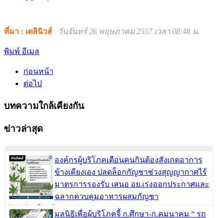
ที่มา : เดลินิวส์
วันจันทร์ 26 พฤษภาคม 2557 เวลา 08:48 น.
พิมพ์
อีเมล
ก่อนหน้า
ต่อไป
บทความใกล้เคียงกัน
ข่าวล่าสุด
องค์กรผู้บริโภคเตือนคนกินต้องสังเกตอาการ
ข้างเคียงเอง ปลดล็อกกัญชาช่วงสุญญากาศไร้
มาตรการรองรับ เสนอ อย.เร่งออกประกาศและ
ฉลากควบคุมอาหารผสมกัญชา
วันพฤหัสบดี, 09 มิถุนายน 2565
มูลนิธิเพื่อผู้บริโภคจี้ ก.ศึกษา-ก.คมนาคม “ รถ