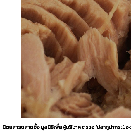
นิตยสารฉลาดซื้อ มูลนิธิเพื่อผู้บริโภค ตรวจ ‘ปลาทูน่ากร