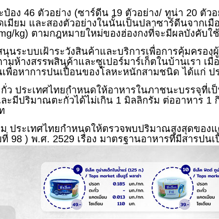
๋อง 46 ตัวอย่าง (ซาร์ดีน 19 ตัวอย่าง/ ทูน่า 20 ตัว
กแคดเมียม และสองตัวอย่างในนั้นเป็นปลาซาร์ดีนจากเม
 mg/kg) ตามกฎหมายใหม่ของฮ่องกงที่จะมีผลบังคับใช
ฝ้าระวังสินค้าและบริการเพื่อการคุ้มครองผู้บริโ
ตามห้างสรรพสินค้าและซูเปอร์มาร์เก็ตในบ้านเรา เมื
านเพื่อหาการปนเปื้อนของโลหะหนักสามชนิด ได้แก่ ป
ระเทศไทยกำหนดให้อาหารในภาชนะบรรจุที่เป็นโ
และมีปริมาณตะกั่วได้ไม่เกิน 1 มิลลิกรัม ต่ออาหาร
ิท
ะเทศไทยกำหนดให้ตรวจพบปริมาณสูงสุดของแคดเมี
 98 ) พ.ศ. 2529 เรื่อง มาตรฐานอาหารที่มีสารปนเป