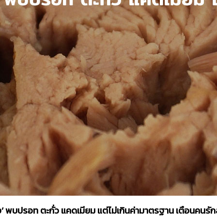
ะป๋อง’ พบปรอท ตะกั่ว แคดเมียม แต่ไม่เกินค่ามาตรฐาน เตือน