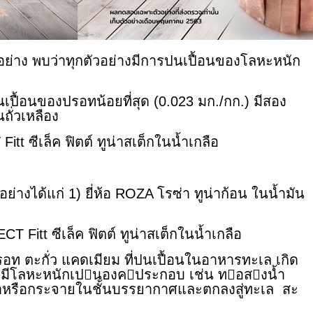
าง พบว่าทุกตัวอย่างมีการปนเปื้อนของโลหะหนัก
อนของปรอทน้อยที่สุด (0.023 มก./กก.) มีสอง
ถั่วเหลือง
ซีเล็ค ฟิตต์ ทูน่าสเต็กในน้ำเกลือ
ได้แก่ 1) ยี่ห้อ ROZA โรซ่า ทูน่าก้อน ในน้ำมัน
Fitt ซีเล็ค ฟิตต์ ทูน่าสเต็กในน้ำเกลือ
 ปรอท ตะกั่ว แคดเมียม ที่ปนเปื้อนในอาหารทะเล เกิด
ี่มีโลหะหนักเปนองคประกอบ เช่น ทอสงน้ำ
งน้ำหรือกระจายในชั้นบรรยากาศและตกลงสู่ทะเล สะ