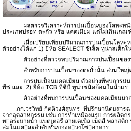
ผลตรวจวิเคราะห์การปนเปื้อนของโลหะหนักทั้งสา
ประเภทปรอท ตะกั่ว หรือ แคดเมียม แต่ไม่เกิน
เมื่อเปรียบเทียบปริมาณการปนเปื้อนโลหะหนักแต
ตัวอย่างได้แก่ 1) ยี่ห้อ SEALECT ซีเล็ค ทูน่าสเต็กใ
ตัวอย่างที่ตรวจพบปริมาณการปนเปื้อนของปรอทมากที
สำหรับการปนเปื้อนของตะกั่วนั้น ส่วนใหญ่ตรว
การปนเปื้อนแคดเมียม ตัวอย่างที่พบการปนเปื้อนขอ
พืช และ 2) ยี่ห้อ TCB ทีซีบี ทูน่าชนิดก้อนในน้ำแร่
ตัวอย่างที่พบการปนเปื้อนของแคดเมียมมากที่สุด (0
ภก.วรวิทย์ กิตติวงศ์สุนทร ที่ปรึกษานิตยสารฉล
จากอุตสาหกรรม เช่น การทําเหมืองแร การผลิตก
ทอระบายน้ำ แบตเตอรี สายเคเบิล เม็ดสี พลาสติก
สมในแตละลําดับชั้นของหวงโซอาหาร