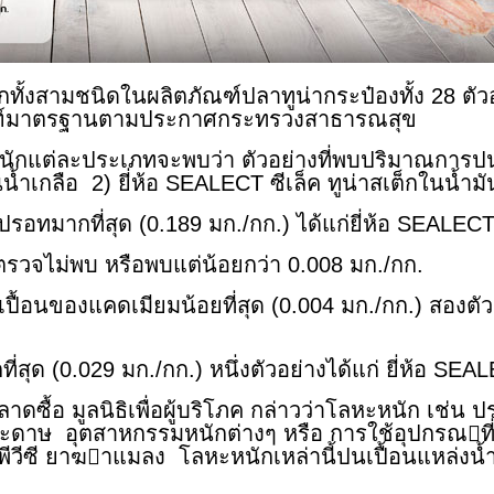
มชนิดในผลิตภัณฑ์ปลาทูน่ากระป๋องทั้ง 28 ตัวอย่
เกณฑ์มาตรฐานตามประกาศกระทรวงสาธารณสุข
่ละประเภทจะพบว่า ตัวอย่างที่พบปริมาณการปนเปื้
นน้ำเกลือ 2) ยี่ห้อ SEALECT ซีเล็ค ทูน่าสเต็กในน้ำมัน
่สุด (0.189 มก./กก.) ได้แก่ยี่ห้อ SEALECT Fitt 
จไม่พบ หรือพบแต่น้อยกว่า 0.008 มก./กก.
งแคดเมียมน้อยที่สุด (0.004 มก./กก.) สองตัวอย่าง
.029 มก./กก.) หนึ่งตัวอย่างได้แก่ ยี่ห้อ SEALECT 
าดซื้อ มูลนิธิเพื่อผู้บริโภค กล่าวว่าโลหะหนัก เช่น
ระดาษ อุตสาหกรรมหนักต่างๆ หรือ การใช้อุปกรณท
 พีวีซี ยาฆาแมลง โลหะหนักเหล่านี้ปนเปื้อนแหล่