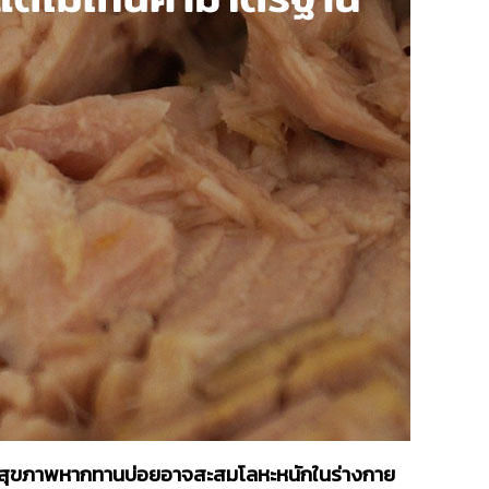
คนรักสุขภาพหากทานบ่อยอาจสะสมโลหะหนักในร่างกาย