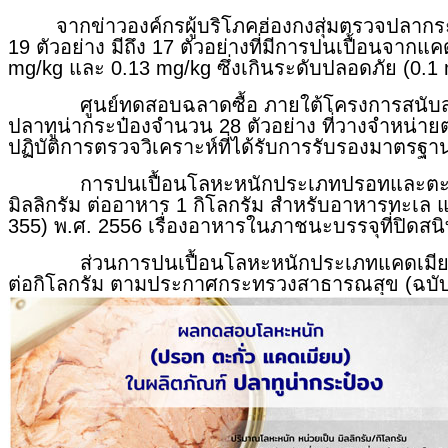
จากข่าวองค์กรผู้บริโภคฮ่องกงสุ่มตรวจปลากระป
19 ตัวอย่าง มีถึง 17 ตัวอย่างที่มีการปนเปื้อนจา
mg/kg และ 0.13 mg/kg ซึ่งเกินระดับปลอดภัย (0.1
ศูนย์ทดสอบฉลาดซื้อ ภายใต้โครงการสนับสนุนระบบเ
ปลาทูน่ากระป๋องจำนวน 28 ตัวอย่าง ที่วางจำหน่าย
ปฏิบัติการตรวจวิเคราะห์ที่ได้รับการรับรองมาตรฐ
การปนเปื้อนโลหะหนักประเภทปรอทและตะกั่ว ป
มิลลิกรัม ต่ออาหาร 1 กิโลกรัม สำหรับอาหารทะเล 
355) พ.ศ. 2556 เรื่องอาหารในภาชนะบรรจุที่ปิดสน
ส่วนการปนเปื้อนโลหะหนักประเภทแคดเมียม ปร
ต่อกิโลกรัม ตามประกาศกระทรวงสาธารณสุข (ฉบับที่