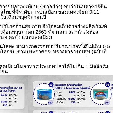
อย่าง/ ปลาตะเพียน 7 ตัวอย่าง) พบว่าในปลาซาร์ดีน
ืองไทยที่มีระดับการปนเปื้อนของแคดเมียม 0.11
้ในเดือนพฤศจิกายนนี้
ภคด้านสุขภาพ จึงได้สุ่มเก็บตัวอย่างผลิตภัณฑ์
่อเดือนพฤษภาคม 2563 ที่ผ่านมา และนำส่งห้อง
รอท ตะกั่ว และแคดเมียม
ลหะ สามารถตรวจพบปริมาณปรอทได้ไม่เกิน 0.5
 1 กิโลกรัม ตามประกาศกระทรวงสาธารณสุข (ฉบับที่
ยมในอาหารประเภทปลาได้ไม่เกิน 1 มิลลิกรัม
ื้อน