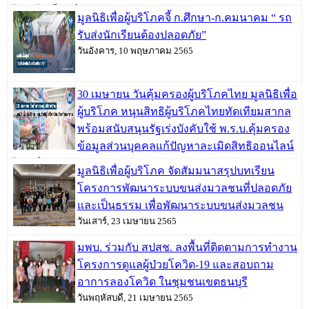
วันพฤหัสบดี, 09 มิถุนายน 2565
มูลนิธิเพื่อผู้บริโภคจี้ ก.ศึกษา-ก.คมนาคม “ รถ
รับส่งนักเรียนต้องปลอดภัย”
วันอังคาร, 10 พฤษภาคม 2565
30 เมษายน วันคุ้มครองผู้บริโภคไทย มูลนิธิเพื่อ
ผู้บริโภค หนุนสิทธิผู้บริโภคไทยทัดเทียมสากล
พร้อมสนับสนุนรัฐเร่งบังคับใช้ พ.ร.บ.คุ้มครอง
ข้อมูลส่วนบุคคลแก้ปัญหาละเมิดสิทธิออนไลน์
วันเสาร์, 30 เมษายน 2565
มูลนิธิเพื่อผู้บริโภค จัดสัมมนาสรุปบทเรียน
โครงการพัฒนาระบบขนส่งมวลชนที่ปลอดภัย
และเป็นธรรม เพื่อพัฒนาระบบขนส่งมวลชน
วันเสาร์, 23 เมษายน 2565
มพบ. ร่วมกับ สปสช. ลงพื้นที่ติดตามการทำงาน
โครงการดูแลผู้ป่วยโควิด-19 และสอบถาม
อาการลองโควิด ในชุมชนเขตธนบุรี
วันพฤหัสบดี, 21 เมษายน 2565