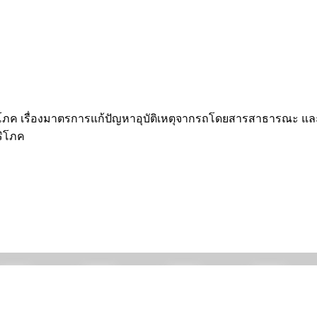
ู้บริโภค เรื่องมาตรการแก้ปัญหาอุบัติเหตุจากรถโดยส­ารสาธารณะ แล
บริโภค