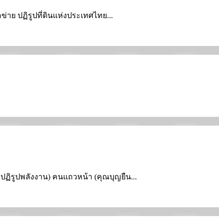
ือข่าย ปฏิรูปที่ดินแห่งประเทศไทย...
ารปฏิรูปพลังงาน) คนแถวหน้า (คุณบุญยืน...