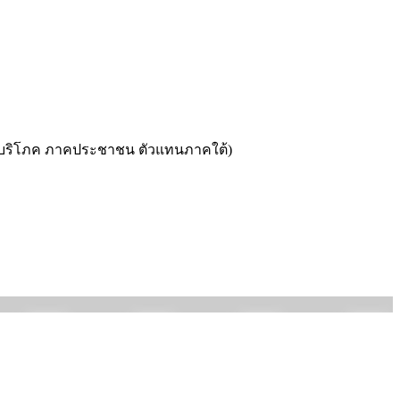
ู้บร­ิโภค ภาคประชาชน ตัวแทนภาคใต้)