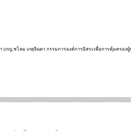
้า (ภญ.ชโลม เกตุจินดา กรรมการองค์การอิสระเพื่อการคุ้มครองผ