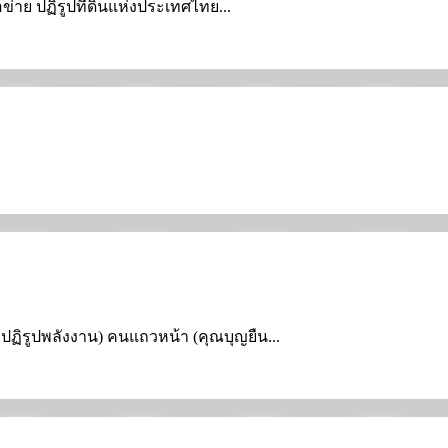
ือข่าย ปฏิรูปที่ดินแห่งประเทศไทย...
ารปฏิรูปพลังงาน) คนแถวหน้า (คุณบุญยืน...