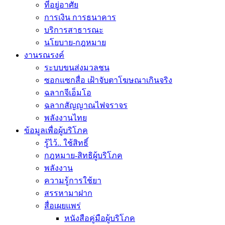
ที่อยู่อาศัย
การเงิน การธนาคาร
บริการสาธารณะ
นโยบาย-กฎหมาย
งานรณรงค์
ระบบขนส่งมวลชน
ซอกแซกสื่อ เฝ้าจับตาโฆษณาเกินจริง
ฉลากจีเอ็มโอ
ฉลากสัญญาณไฟจราจร
พลังงานไทย
ข้อมูลเพื่อผู้บริโภค
รู้ไว้.. ใช้สิทธิ์
กฎหมาย-สิทธิผู้บริโภค
พลังงาน
ความรู้การใช้ยา
สรรหามาฝาก
สื่อเผยแพร่
หนังสือคู่มือผู้บริโภค