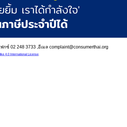
 ,แฟกซ์ 02 248 3733 ,อีเมล complaint@consumerthai.org
e 4.0 International License
.