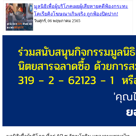
มูลนิธิเพื่อผู้บริโภคเผยผู้เสียหายคดีฟ้องกระทะ
โคเรียคิงโฆษณาเกินจริง ถูกฟ้องปิดปาก!
วันศุกร์, 06 พฤษภาคม 2565