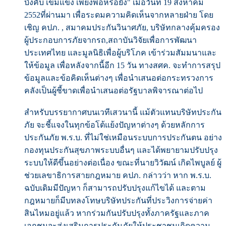
บังคับ เข้มแข็ง เพียงพอหรือยัง" เมื่อวันที่ 19 สิงหาคม
2552ที่ผ่านมา เพื่อระดมความคิดเห็นจากหลายฝ่าย โดย
เชิญ คปภ. , สมาคมประกันวินาศภัย, บริษัทกลางคุ้มครอง
ผู้ประกอบการภัยจากรถ,สถาบันวิจัยเพื่อการพัฒนา
ประเทศไทย และมูลนิธิเพื่อผู้บริโภค เข้าร่วมสัมมนาและ
ให้ข้อมูล เพื่อหลังจากนี้อีก 15 วัน ทางสศค. จะทำการสรุป
ข้อมูลและข้อคิดเห็นต่างๆ เพื่อนำเสนอต่อกระทรวงการ
คลังเป็นผู้ชี้ขาดเพื่อนำเสนอต่อรัฐบาลพิจารณาต่อไป
สำหรับบรรยากาศบนเวทีเสวนานี้ แม้ตัวแทนบริษัทประกัน
ภัย จะชี้แจงในทุกข้อโต้แย้งปัญหาต่างๆ ด้วยหลักการ
ประกันภัย พ.ร.บ. ที่ไม่ใช่เหมือนระบบการประกันตน อย่าง
กองทุนประกันสุขภาพระบบอื่นๆ และได้พยายามปรับปรุง
ระบบให้ดีขึ้นอย่างต่อเนื่อง ขณะที่นายวิวัฒน์ เกิดไพบูลย์ ผู้
ช่วยเลขาธิการสายกฎหมาย คปภ. กล่าวว่า หาก พ.ร.บ.
ฉบับเดิมมีปัญหา ก็สามารถปรับปรุงแก้ไขได้ และตาม
กฎหมายก็มีบทลงโทษบริษัทประกันที่ประวิงการจ่ายค่า
สินไหมอยู่แล้ว หากร่วมกันปรับปรุงทั้งภาครัฐและภาค
เอกชนจะส่งเสริมการประกันภัยให้ประชาชนเกิดความ