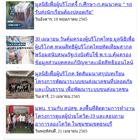
วันพฤหัสบดี, 09 มิถุนายน 2565
มูลนิธิเพื่อผู้บริโภคจี้ ก.ศึกษา-ก.คมนาคม “ รถ
รับส่งนักเรียนต้องปลอดภัย”
วันอังคาร, 10 พฤษภาคม 2565
30 เมษายน วันคุ้มครองผู้บริโภคไทย มูลนิธิเพื่อ
ผู้บริโภค หนุนสิทธิผู้บริโภคไทยทัดเทียมสากล
พร้อมสนับสนุนรัฐเร่งบังคับใช้ พ.ร.บ.คุ้มครอง
ข้อมูลส่วนบุคคลแก้ปัญหาละเมิดสิทธิออนไลน์
วันเสาร์, 30 เมษายน 2565
มูลนิธิเพื่อผู้บริโภค จัดสัมมนาสรุปบทเรียน
โครงการพัฒนาระบบขนส่งมวลชนที่ปลอดภัย
และเป็นธรรม เพื่อพัฒนาระบบขนส่งมวลชน
วันเสาร์, 23 เมษายน 2565
มพบ. ร่วมกับ สปสช. ลงพื้นที่ติดตามการทำงาน
โครงการดูแลผู้ป่วยโควิด-19 และสอบถาม
อาการลองโควิด ในชุมชนเขตธนบุรี
วันพฤหัสบดี, 21 เมษายน 2565