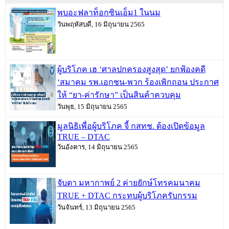
พบอะฟลาท็อกซินเอ็ม1 ในนม
วันพฤหัสบดี, 16 มิถุนายน 2565
ผู้บริโภค เฮ ‘ศาลปกครองสูงสุด’ ยกฟ้องคดี
‘สมาคม รพ.เอกชน-พวก ร้องเพิกถอน ประกาศ
ให้ “ยา-ค่ารักษา” เป็นสินค้าควบคุม
วันพุธ, 15 มิถุนายน 2565
มูลนิธิเพื่อผู้บริโภค จี้ กสทช. ต้องเปิดข้อมูล
TRUE – DTAC
วันอังคาร, 14 มิถุนายน 2565
จับตา มหากาพย์ 2 ค่ายยักษ์โทรคมนาคม
TRUE + DTAC กระทบผู้บริโภครับกรรม
วันจันทร์, 13 มิถุนายน 2565