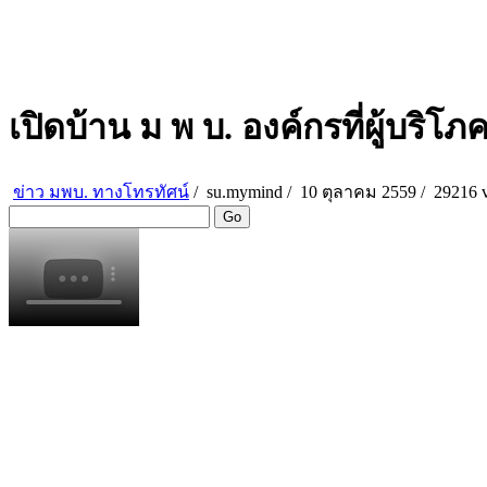
เปิดบ้าน ม พ บ. องค์กรที่ผู้บริโภ
ข่าว มพบ. ทางโทรทัศน์
/
su.mymind
/
10 ตุลาคม 2559 /
29216 
Go