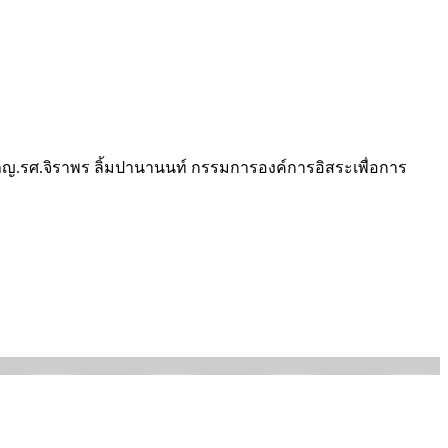
" ภญ.รศ.จิราพร ลิ้มปานานนท์ กรรมการองค์การอิสระเพื่อการ