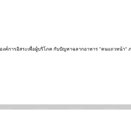
ริโภค องค์การอิสระเพื่อผู้บริโภค กับปัญหาฉลากอาหาร "คนแถวหน้า