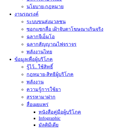
นโยบาย-กฎหมาย
งานรณรงค์
ระบบขนส่งมวลชน
ซอกแซกสื่อ เฝ้าจับตาโฆษณาเกินจริง
ฉลากจีเอ็มโอ
ฉลากสัญญาณไฟจราจร
พลังงานไทย
ข้อมูลเพื่อผู้บริโภค
รู้ไว้.. ใช้สิทธิ์
กฎหมาย-สิทธิผู้บริโภค
พลังงาน
ความรู้การใช้ยา
สรรหามาฝาก
สื่อเผยแพร่
หนังสือคู่มือผู้บริโภค
Infographic
มัลติมีเดีย