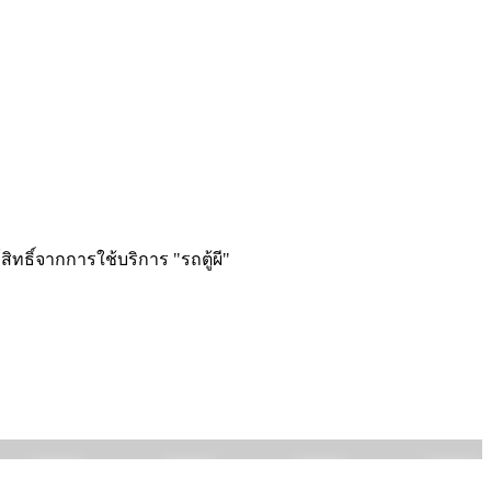
ิทธิ์จากการใช้บริก­าร "รถตู้ผี"