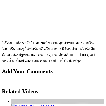
"เรื่องเล่าเฝ้าระวัง" แมคฯแจ้งความลูกค้าพบแมลงสาบใน
ไอศกรีม,อย.ขู่ใช้ฟอร์มาลีนในอาหารมีโทษจำคุก,ไวรัสตับ
อักเสบซี,สพฐคลอดมาตรการคุมรถทัศนศึกษา... โดย คุณวี
รพงษ์ เกรียงสินยศ และ คุณกรรณิการ์ กิจติเวชกุล
Add Your Comments
Related Videos