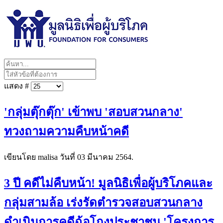
แสดง #
'กลุ่มตุ๊กตุ๊ก' เข้าพบ 'สอบสวนกลาง'
ทวงถามความคืบหน้าคดี
เขียนโดย malisa วันที่
03 มีนาคม 2564
.
3 ปี คดีไม่คืบหน้า! มูลนิธิเพื่อผู้บริโภคและ
กลุ่มสามล้อ เร่งรัดตำรวจสอบสวนกลาง
ดำเนินการคดีฉ้อโกงประชาชน 'โครงการ