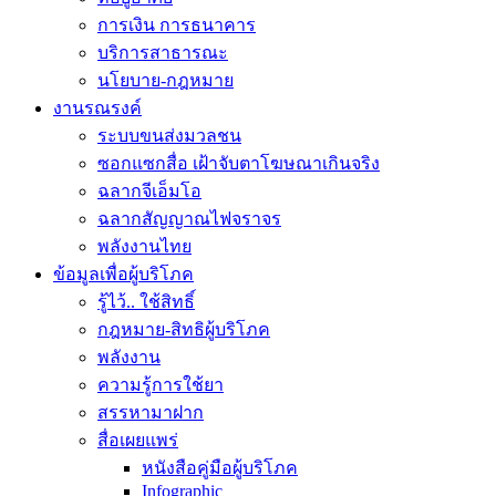
การเงิน การธนาคาร
บริการสาธารณะ
นโยบาย-กฎหมาย
งานรณรงค์
ระบบขนส่งมวลชน
ซอกแซกสื่อ เฝ้าจับตาโฆษณาเกินจริง
ฉลากจีเอ็มโอ
ฉลากสัญญาณไฟจราจร
พลังงานไทย
ข้อมูลเพื่อผู้บริโภค
รู้ไว้.. ใช้สิทธิ์
กฎหมาย-สิทธิผู้บริโภค
พลังงาน
ความรู้การใช้ยา
สรรหามาฝาก
สื่อเผยแพร่
หนังสือคู่มือผู้บริโภค
Infographic