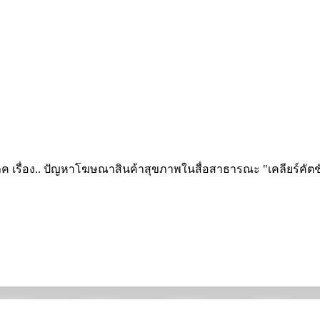
โภค เรื่อง.. ปัญหาโฆษณาสินค้าสุขภาพในสื่อสาธารณะ "เคลียร์คัตชัด